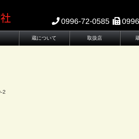
0996-72-0585
0996
蔵について
取扱店
わり
蔵元の歴史
伝承蔵の杜氏
蔵の顔
-2