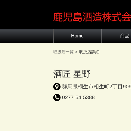
Home
商品
商品一覧
原料のこだ
取扱店一覧
取扱店詳細
酒匠 星野
群馬県桐生市相生町2丁目909
0277-54-5388