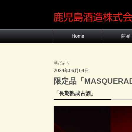
Home
商品
商品一覧
原料のこだ
蔵だより
2024年06月04日
限定品「MASQUERA
「長期熟成古酒」