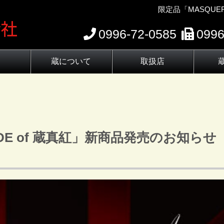
限定品「MASQUE
0996-72-0585
0996
蔵について
取扱店
わり
蔵元の歴史
伝承蔵の杜氏
蔵の顔
DE of 蔵真紅」新商品発売のお知らせ