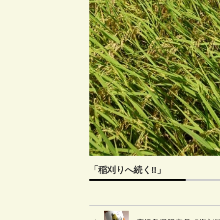
「稲刈りへ続く‼」