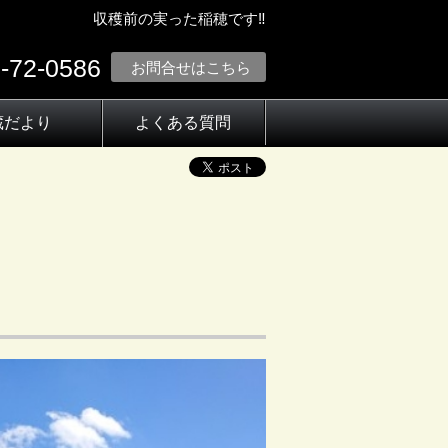
収穫前の実った稲穂です‼
-72-0586
お問合せはこちら
蔵だより
よくある質問