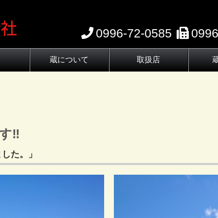
0996-72-0585
0996
蔵について
取扱店
わり
蔵元の歴史
伝承蔵の杜氏
蔵の顔
す‼
ました。」