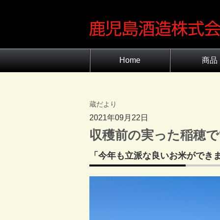
Home
商品
商品一覧
原料のこだ
蔵だより
2021年09月22日
収穫前の実った稲穂で
「今年も立派な良いお米ができ